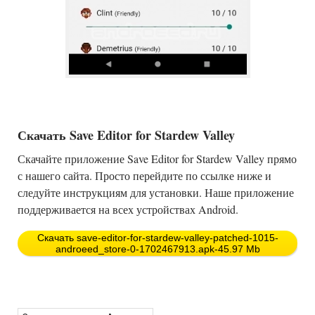
Скачать Save Editor for Stardew Valley
Скачайте приложение Save Editor for Stardew Valley прямо
с нашего сайта. Просто перейдите по ссылке ниже и
следуйте инструкциям для установки. Наше приложение
поддерживается на всех устройствах Android.
Скачать save-editor-for-stardew-valley-patched-1015-
androeed_store-0-1702467913.apk-45.97 Mb