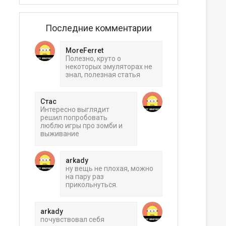
Последние комментарии
MoreFerret
Полезно, круто о
некоторых эмуляторах не
знал, полезная статья
Стас
Интересно выглядит
решил попробовать
люблю игры про зомби и
выживание
arkady
ну вещь не плохая, можно
на пару раз
прикольнуться.
arkady
почувствовал себя