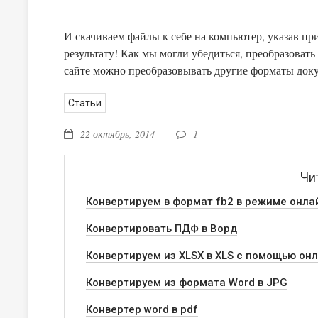
И скачиваем файлы к себе на компьютер, указав пр
результату! Как мы могли убедиться, преобразовать PDF в JPG онлайн очень просто. Также на русскоязычном
сайте можно преобразовывать другие форматы доку
Статьи
22 октябрь, 2014
1
Чи
Конвертируем в формат fb2 в режиме онла
Конвертировать ПДФ в Ворд
Конвертируем из XLSX в XLS с помощью он
Конвертируем из формата Word в JPG
Конвертер word в pdf