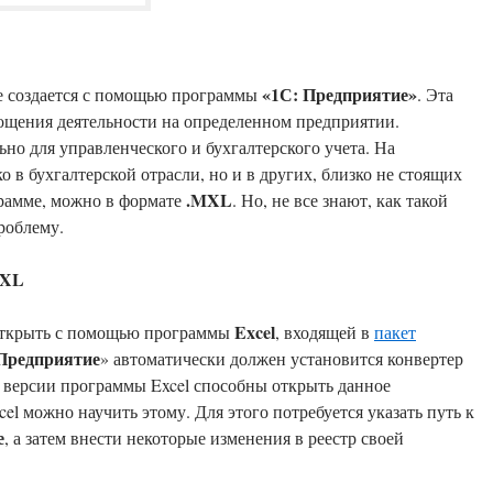
«1С: Предприятие»
е создается с помощью программы
. Эта
ощения деятельности на определенном предприятии.
о для управленческого и бухгалтерского учета. На
 в бухгалтерской отрасли, но и в других, близко не стоящих
.MXL
грамме, можно в формате
. Но, не все знают, как такой
роблему.
MXL
Excel
 открыть с помощью программы
, входящей в
пакет
Предприятие
» автоматически должен установится конвертер
се версии программы Excel способны открыть данное
cel можно научить этому. Для этого потребуется указать путь к
е
, а затем внести некоторые изменения в реестр своей