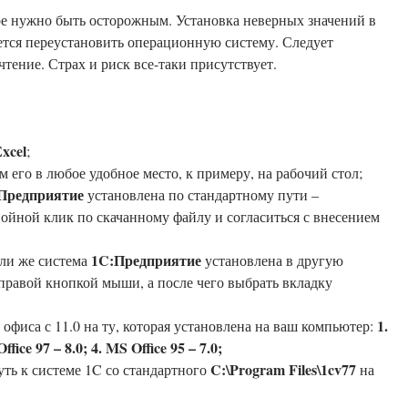
тре нужно быть осторожным. Установка неверных значений в
ется переустановить операционную систему. Следует
тение. Страх и риск все-таки присутствует.
xcel
;
м его в любое удобное место, к примеру, на рабочий стол;
Предприятие
установлена по стандартному пути –
войной клик по скачанному файлу и согласиться с внесением
1C:Предприятие
или же система
установлена в другую
правой кнопкой мыши, а после чего выбрать вкладку
1.
 офиса с 11.0 на ту, которая установлена на ваш компьютер:
fice 97 – 8.0; 4. MS Office 95 – 7.0;
C:\Program Files\1cv77
уть к системе 1C со стандартного
на