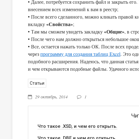
• Далее, потребуется сохранить файл и закрыть ег
внесением всех изменений к вам в реестр;
• После всего сделанного, можно кликать правой
«Свойства»
вкладку
;
«Общие»
• Там мы сможем увидеть закладку
, в ст
• После чего нам должно открыться небольшое око
• Все, остается нажать только ОК. После всех проделанных манипуляций смело можно открыть файлы .MXL
через
программу для создания таблиц Excel
. Это од
подобного расширения. Надеюсь, что данная статья 
и чем открываются подобные файлы. Удачного испо
Статьи
29 октябрь, 2014
1
Чи
Что такое .XSD, и чем его открыть.
Что такое .DBF и чем его открыть