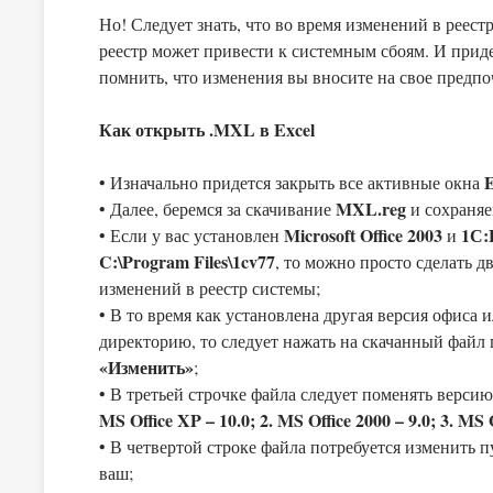
Но! Следует знать, что во время изменений в реес
реестр может привести к системным сбоям. И прид
помнить, что изменения вы вносите на свое предпоч
Как открыть .MXL в Excel
E
• Изначально придется закрыть все активные окна
MXL.reg
• Далее, беремся за скачивание
и сохраняе
Microsoft Office 2003
1С:
• Если у вас установлен
и
C:\Program Files\1cv77
, то можно просто сделать д
изменений в реестр системы;
• В то время как установлена другая версия офиса 
директорию, то следует нажать на скачанный файл 
«Изменить»
;
• В третьей строчке файла следует поменять версию
MS Office XP – 10.0; 2. MS Office 2000 – 9.0; 3. MS Of
• В четвертой строке файла потребуется изменить п
ваш;