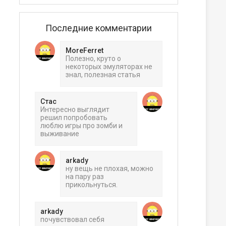
Последние комментарии
MoreFerret
Полезно, круто о
некоторых эмуляторах не
знал, полезная статья
Стас
Интересно выглядит
решил попробовать
люблю игры про зомби и
выживание
ера
arkady
ну вещь не плохая, можно
на пару раз
прикольнуться.
arkady
почувствовал себя