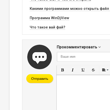
Какими программами можно открыть файл
Программа WinDjView
Что такое вай фай?
Прокомментировать
Полужирный
Курсив
Подчеркнут
Зачерк
Отправить