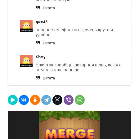
Цитата
qwe45
перенес телефон на пк, очень круто и
удобно
Цитата
Shaty
Блюстакс вообще шикарная вещь, как я о
нём не знала раньше.
Цитата