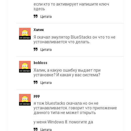
если кто то активирует напишите ключ
здесь
Цитата
Халик
Я скачал эмулятор BlueStacks он что то не
устонавливается что делать.
Цитата
bobloss
Халик, а какую ошибку выдает при
установке? И какая у вас система?
Цитата
ррр
я тож bluestacks скачала но он не
устанавливается. говорит что приложение
данного типа не может открыть
у меня Windows 8. помогите да
Цитата