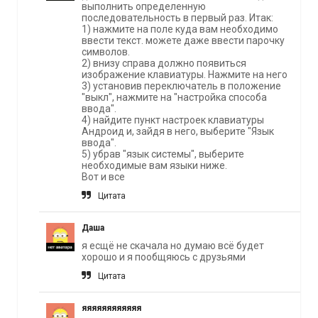
выполнить определенную
последовательность в первый раз. Итак:
1) нажмите на поле куда вам необходимо
ввести текст. можете даже ввести парочку
символов.
2) внизу справа должно появиться
изображение клавиатуры. Нажмите на него
3) установив переключатель в положение
"выкл", нажмите на "настройка способа
ввода".
4) найдите пункт настроек клавиатуры
Андроид и, зайдя в него, выберите "Язык
ввода".
5) убрав "язык системы", выберите
необходимые вам языки ниже.
Вот и все
Цитата
Даша
я есщё не скачала но думаю всё будет
хорошо и я пообщяюсь с друзьями
Цитата
яяяяяяяяяяяя