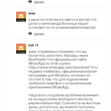
Цитата
алик
у меня не получается зайтти в ватсап что
делат у меня винда 8 в конце пмшет
установит но не установливается ватсап
Цитата
Kait.15
алик, я правильно понимаю, что вы
пытаетесь запустить Watsapp через
BlueStacks? На официальном сайте
WhatsApp по этой ссылке
https://www.whatsapp.com/download/?l=ru
недавно появилась официальная версия
программы для Windows, но нюанс ее
состоит в том, что для подключения
требуется смартфон с установленным
приложением WhatsApp.
Чаще всего подобная проблема возникает
из-за недостатка свободного места на
вашем компьютере. Если места на жестком
диске достаточно, вы можете поступить