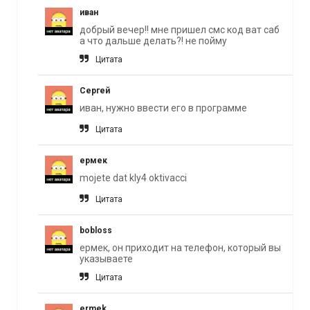
иван
добрый вечер!! мне пришел смс код ват саб
а что дальше делать?! не пойму
Цитата
Сергей
иван, нужно ввести его в программе
Цитата
ермек
mojete dat kly4 oktivacci
Цитата
bobloss
ермек, он приходит на телефон, который вы
указываете
Цитата
ermek