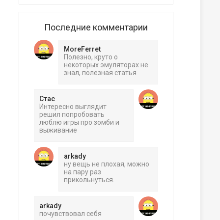
Последние комментарии
MoreFerret
Полезно, круто о
некоторых эмуляторах не
знал, полезная статья
Стас
Интересно выглядит
решил попробовать
люблю игры про зомби и
выживание
arkady
ну вещь не плохая, можно
на пару раз
прикольнуться.
arkady
почувствовал себя