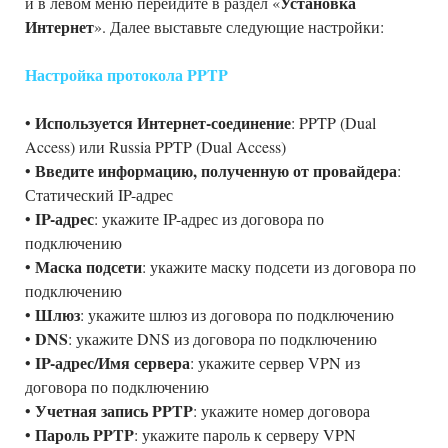
Установка
и в левом меню перейдите в раздел «
Интернет
». Далее выставьте следующие настройки:
Настройка протокола PPTP
Используется Интернет-соединение
•
: PPTP (Dual
Access) или Russia PPTP (Dual Access)
Введите информацию, полученную от провайдера
•
:
Статический IP-адрес
IP-адрес
•
: укажите IP-адрес из договора по
подключению
Маска подсети
•
: укажите маску подсети из договора по
подключению
Шлюз
•
: укажите шлюз из договора по подключению
DNS
•
: укажите DNS из договора по подключению
IP-адрес/Имя сервера
•
: укажите сервер VPN из
договора по подключению
Учетная запись PPTP
•
: укажите номер договора
Пароль PPTP
•
: укажите пароль к серверу VPN