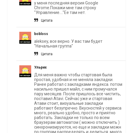
у меня последняя версия Google
Chrome.Покажи мне там строку
"Управление...."Ее там нет.
Цитата
bobloss
aleksey, все верно. У вас там будет
"Начальная группа"
Цитата
Ульрих
Для меня важно чтобы стартовая была
простая, удобная и не меняла закладки.
Ранее работал с закладками яндекса. потом
насильно пришел майл, с ним промучался
пару месяцев. После пришлось все чистить,
поставил Atavi. Сейчас уже и стартовая
Атави стоит, визуальные закладки
работают безупречно. Вкусностей у сервиса
много, реально удобно, просто и приятно
работать. Закладки не только по всем
браузерам автоматом ( можно отключить )
синхронизируются, но еще и закладки можн
по группам распределять и делиться. много