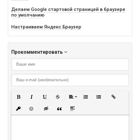
Делаем Google стартовой страницей в браузере
по умолчанию
Настраиваем Яндекс.Браузер
Прокомментировать
Полужирный
Курсив
Подчеркнутый
Зачеркнутый
Выравнивание
Нумерованный списо
Маркированный
Вставить
Вставить защищенную ссылку
Вставить смайлик
Вставка скрытого текста
Вставка цитаты
Вставка спойлера