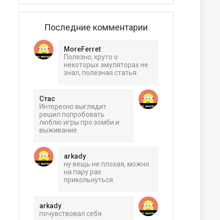
Последние комментарии
MoreFerret
Полезно, круто о
некоторых эмуляторах не
знал, полезная статья
Стас
Интересно выглядит
решил попробовать
люблю игры про зомби и
выживание
arkady
ну вещь не плохая, можно
на пару раз
прикольнуться.
arkady
почувствовал себя