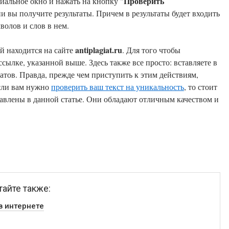
Проверить
циальное окно и нажать на кнопку "
и вы получите результаты. Причем в результаты будет входить
волов и слов в нем.
antiplagiat.ru
й находится на сайте
. Для того чтобы
сылке, указанной выше. Здесь также все просто: вставляете в
татов. Правда, прежде чем приступить к этим действиям,
ойти простую и быструю регистрацию. Если вам нужно
проверить ваш текст на уникальность
, то стоит
тавлены в данной статье. Они обладают отличным качеством и
тайте также:
в интернете