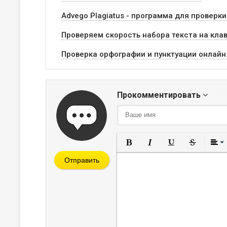
Аdvego Рlagiatus - программа для проверк
Проверяем скорость набора текста на кла
Проверка орфографии и пунктуации онлайн
Прокомментировать
Полужирный
Курсив
Подчеркнут
Зачерк
Отправить