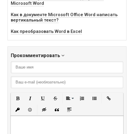
Microsoft Word
Как в документе Microsoft Office Word написать
вертикальный текст?
Как преобразовать Word в Excel
Прокомментировать
Полужирный
Курсив
Подчеркнутый
Зачеркнутый
Выравнивание
Нумерованный списо
Маркированный
Вставить
Вставить защищенную ссылку
Вставить смайлик
Вставка скрытого текста
Вставка цитаты
Вставка спойлера