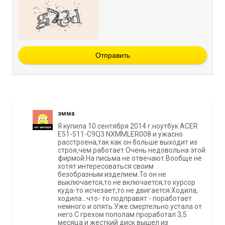
Отправить
эмма
Я купила 10 сентября 2014 г.ноутбук ACER
E51-511-С9Q3 NXMMLER008 и ужасно
расстроена,так как он больше выходит из
строя,чем работает.Очень недовольна этой
фирмой.На письма не отвечают.Вообще не
хотят интересоваться своим
безобразным изделием.То он не
выключается,то не включается,то курсор
куда-то исчезает,то не двигается.Ходила,
ходила...что- то подправят - поработает
немного и опять.Уже смертельно устала от
него.С грехом пополам проработал 3,5
месяца и жесткий диск вышел из