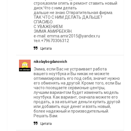
строя,взяли опять в ремонт ставить новый
диск.Что с ним делать
дальше не знаю.Отвратительная фирма.
ТАК ЧТО С НИМ ДЕЛАТЬ ДАЛЬШЕ?
СПАСИБО.
C УВАЖЕНИЕМ.
ЭММА АМИРБЕКЯН.
e-mail:
emma.amir2015@yandex.ru
тел.+79670306312
Цитата
nikolaybogdanovich
Эмма, если Вас не устраивает работа
вашего ноутбука и Вы никак не можете
оптимизировать его под себя, значит нужно
его обменять на другой. Кроме того, если Вы
часто посещаете сервисные центры,
лучшим вариантом будет изменить модель
ноутбука. Как вариант, сначала можете его
продать, а за изъятые деньги купить другой
или добавить еще денег и взять новый,
более надежный и производительный.
Решать Вам.
Цитата